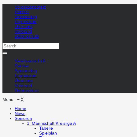
Vereinsanschrift
Partner
Sponsoring
Impressum
Über uns
Vorstand
Datenschutz
Vereinsanschrift
Partner
Sponsoring
Impressum
Über uns
Vorstand
Datenschutz
Menu
≡
╳
Home
News
Senioren
1. Mannschaft
Kreisliga A
Tabelle
Spielplan