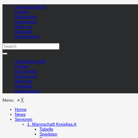
Vereinsanschrift
Partner
Sponsoring
Impressum
Über uns
Vorstand
Datenschutz
Vereinsanschrift
Partner
Sponsoring
Impressum
Über uns
Vorstand
Datenschutz
Menu
≡
╳
Home
News
Senioren
1. Mannschaft
Kreisliga A
Tabelle
Spielplan