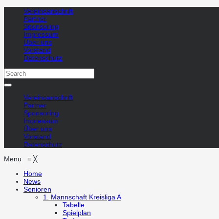
Vereinsanschrift
Partner
Sponsoring
Impressum
Über uns
Vorstand
Datenschutz
Vereinsanschrift
Partner
Sponsoring
Impressum
Über uns
Vorstand
Datenschutz
Menu
≡
╳
Home
News
Senioren
1. Mannschaft
Kreisliga A
Tabelle
Spielplan